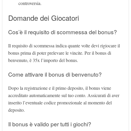
controversia.
Domande dei Giocatori
Cos’è il requisito di scommessa del bonus?
Il requisito di scommessa indica quante volte devi rigiocare il
bonus prima di poter prelevare le vincite. Per il bonus di
benvenuto, è 35x l’importo del bonus.
Come attivare il bonus di benvenuto?
Dopo la registrazione e il primo deposito, il bonus viene
accreditato automaticamente sul tuo conto. Assicurati di aver
inserito l’eventuale codice promozionale al momento del
deposito.
Il bonus è valido per tutti i giochi?