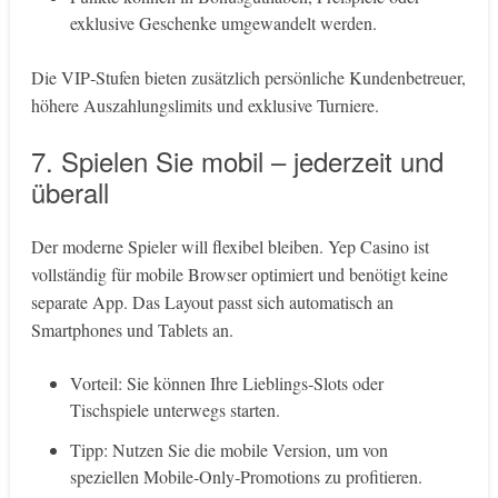
exklusive Geschenke umgewandelt werden.
Die VIP‑Stufen bieten zusätzlich persönliche Kundenbetreuer,
höhere Auszahlungslimits und exklusive Turniere.
7. Spielen Sie mobil – jederzeit und
überall
Der moderne Spieler will flexibel bleiben. Yep Casino ist
vollständig für mobile Browser optimiert und benötigt keine
separate App. Das Layout passt sich automatisch an
Smartphones und Tablets an.
Vorteil: Sie können Ihre Lieblings‑Slots oder
Tischspiele unterwegs starten.
Tipp: Nutzen Sie die mobile Version, um von
speziellen Mobile‑Only‑Promotions zu profitieren.