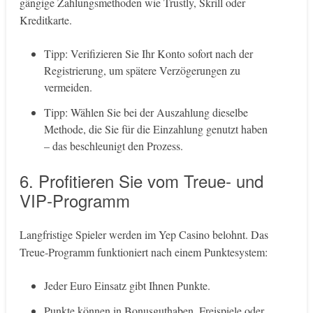
gängige Zahlungsmethoden wie Trustly, Skrill oder
Kreditkarte.
Tipp: Verifizieren Sie Ihr Konto sofort nach der
Registrierung, um spätere Verzögerungen zu
vermeiden.
Tipp: Wählen Sie bei der Auszahlung dieselbe
Methode, die Sie für die Einzahlung genutzt haben
– das beschleunigt den Prozess.
6. Profitieren Sie vom Treue‑ und
VIP‑Programm
Langfristige Spieler werden im Yep Casino belohnt. Das
Treue‑Programm funktioniert nach einem Punktesystem:
Jeder Euro Einsatz gibt Ihnen Punkte.
Punkte können in Bonusguthaben, Freispiele oder