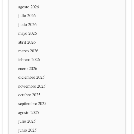
agosto 2026
julio 2026
junio 2026
mayo 2026
abril 2026
marzo 2026
febrero 2026
enero 2026
diciembre 2025
noviembre 2025
octubre 2025
septiembre 2025
agosto 2025
julio 2025
junio 2025