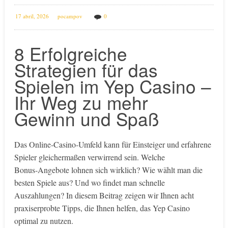
17 abril, 2026
pocampov
0
8 Erfolgreiche
Strategien für das
Spielen im Yep Casino –
Ihr Weg zu mehr
Gewinn und Spaß
Das Online‑Casino‑Umfeld kann für Einsteiger und erfahrene
Spieler gleichermaßen verwirrend sein. Welche
Bonus‑Angebote lohnen sich wirklich? Wie wählt man die
besten Spiele aus? Und wo findet man schnelle
Auszahlungen? In diesem Beitrag zeigen wir Ihnen acht
praxiserprobte Tipps, die Ihnen helfen, das Yep Casino
optimal zu nutzen.