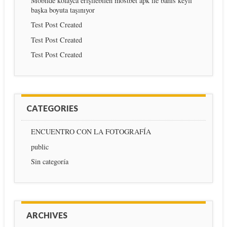
Mobilde kolayca erişilebilen mostbet apk ile bahis keyfi
başka boyuta taşınıyor
Test Post Created
Test Post Created
Test Post Created
CATEGORIES
ENCUENTRO CON LA FOTOGRAFÍA
public
Sin categoría
ARCHIVES