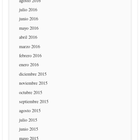
agosto 2016
julio 2016
junio 2016
mayo 2016
abril 2016
marzo 2016
febrero 2016
enero 2016
diciembre 2015
noviembre 2015
octubre 2015
septiembre 2015
agosto 2015
julio 2015
junio 2015
mayo 2015