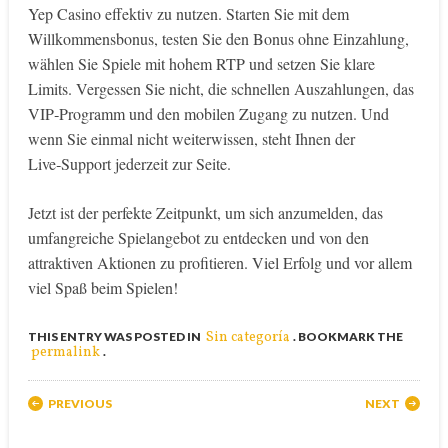
Yep Casino effektiv zu nutzen. Starten Sie mit dem
Willkommensbonus, testen Sie den Bonus ohne Einzahlung,
wählen Sie Spiele mit hohem RTP und setzen Sie klare
Limits. Vergessen Sie nicht, die schnellen Auszahlungen, das
VIP‑Programm und den mobilen Zugang zu nutzen. Und
wenn Sie einmal nicht weiterwissen, steht Ihnen der
Live‑Support jederzeit zur Seite.
Jetzt ist der perfekte Zeitpunkt, um sich anzumelden, das
umfangreiche Spielangebot zu entdecken und von den
attraktiven Aktionen zu profitieren. Viel Erfolg und vor allem
viel Spaß beim Spielen!
Sin categoría
THIS ENTRY WAS POSTED IN
. BOOKMARK THE
permalink
.
Post navigation
PREVIOUS
NEXT