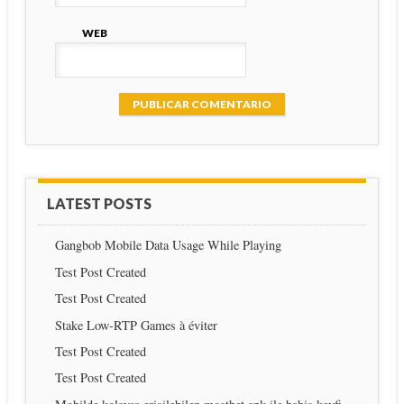
WEB
LATEST POSTS
Gangbob Mobile Data Usage While Playing
Test Post Created
Test Post Created
Stake Low-RTP Games à éviter
Test Post Created
Test Post Created