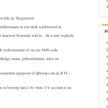
S
 klik op ‘Registreren’.
ruikersnaam en een sterk wachtwoord in.
A
daarvoor bestemde veld in – dit is niet verplicht,
.
j
 de welkomstmail of via een SMS-code.
j
olledige naam, geboortedatum, adres en
a
ocumenten (paspoort of rijbewijs) om de KYC-
f
 en bevestig dat u 18+ bent. Uw account is nu