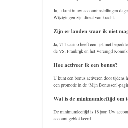
Ja, u kunt in uw accountinstellingen dagel
Wijzigingen zijn direct van kracht.
Zijn er landen waar ik niet ma
Ja, 711 casino heeft een lijst met beperk
de VS, Frankrijk en het Verenigd Koninkri
Hoe activeer ik een bonus?
U kunt een bonus activeren door tijdens h
een promotie in de ‘Mijn Bonussen’-pagin
Wat is de minimumleeftijd om t
De minimumleeftijd is 18 jaar. Uw accoun
account geblokkeerd.