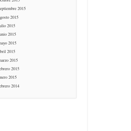
septiembre 2015
agosto 2015
ulio 2015
unio 2015
mayo 2015
bril 2015
marzo 2015
ebrero 2015
enero 2015
ebrero 2014