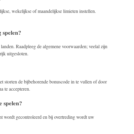
ijkse, wekelijkse of maandelijkse limieten instellen.
g spelen?
te landen. Raadpleeg de algemene voorwaarden; veelal zijn
jk uitgesloten.
et storten de bijbehorende bonuscode in te vullen of door
a te accepteren.
e spelen?
t wordt gecontroleerd en bij overtreding wordt uw