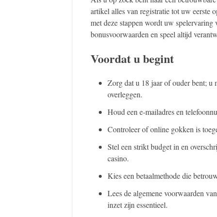
artikel alles van registratie tot uw eerst
met deze stappen wordt uw spelervaring v
bonusvoorwaarden en speel altijd verant
Voordat u begint
Zorg dat u 18 jaar of ouder bent; u 
overleggen.
Houd een e-mailadres en telefoonnu
Controleer of online gokken is toege
Stel een strikt budget in en overschri
casino.
Kies een betaalmethode die betrouwb
Lees de algemene voorwaarden van 
inzet zijn essentieel.