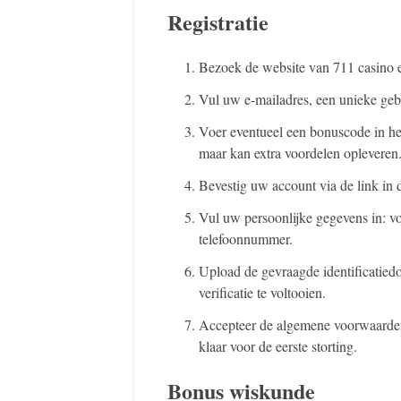
Registratie
Bezoek de website van 711 casino en
Vul uw e-mailadres, een unieke geb
Voer eventueel een bonuscode in het 
maar kan extra voordelen opleveren
Bevestig uw account via de link in
Vul uw persoonlijke gegevens in: v
telefoonnummer.
Upload de gevraagde identificatied
verificatie te voltooien.
Accepteer de algemene voorwaarden
klaar voor de eerste storting.
Bonus wiskunde