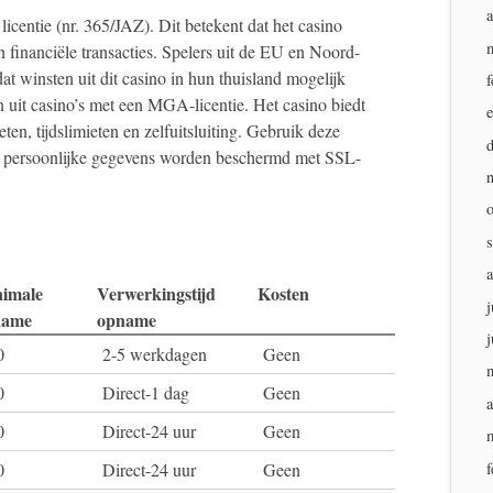
a
icentie (nr. 365/JAZ). Dit betekent dat het casino
en financiële transacties. Spelers uit de EU en Noord-
 winsten uit dit casino in hun thuisland mogelijk
f
ten uit casino’s met een MGA-licentie. Het casino biedt
ten, tijdslimieten en zelfuitsluiting. Gebruik deze
w persoonlijke gegevens worden beschermd met SSL-
imale
Verwerkingstijd
Kosten
j
name
opname
j
0
2-5 werkdagen
Geen
0
Direct-1 dag
Geen
a
0
Direct-24 uur
Geen
f
0
Direct-24 uur
Geen