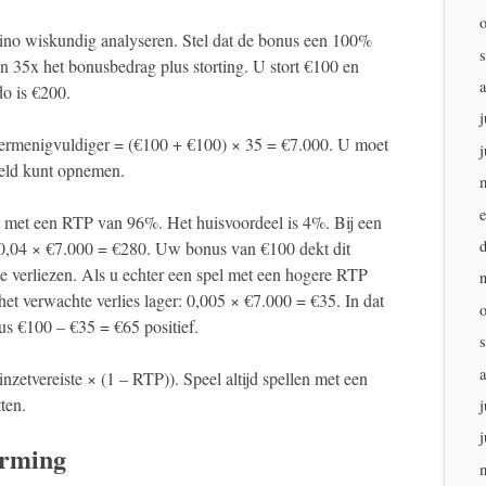
no wiskundig analyseren. Stel dat de bonus een 100%
an 35x het bonusbedrag plus storting. U stort €100 en
o is €200.
j
tvermenigvuldiger = (€100 + €100) × 35 = €7.000. U moet
j
geld kunt opnemen.
met een RTP van 96%. Het huisvoordeel is 4%. Bij een
s 0,04 × €7.000 = €280. Uw bonus van €100 dekt dit
 te verliezen. Als u echter een spel met een hogere RTP
 het verwachte verlies lager: 0,005 × €7.000 = €35. In dat
us €100 – €35 = €65 positief.
etvereiste × (1 – RTP)). Speel altijd spellen met een
ten.
j
j
erming