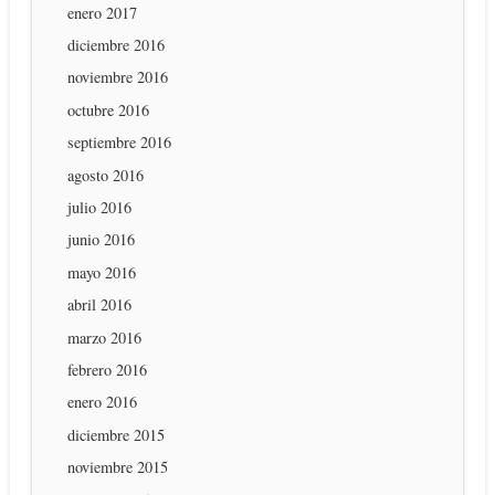
enero 2017
diciembre 2016
noviembre 2016
octubre 2016
septiembre 2016
agosto 2016
julio 2016
junio 2016
mayo 2016
abril 2016
marzo 2016
febrero 2016
enero 2016
diciembre 2015
noviembre 2015