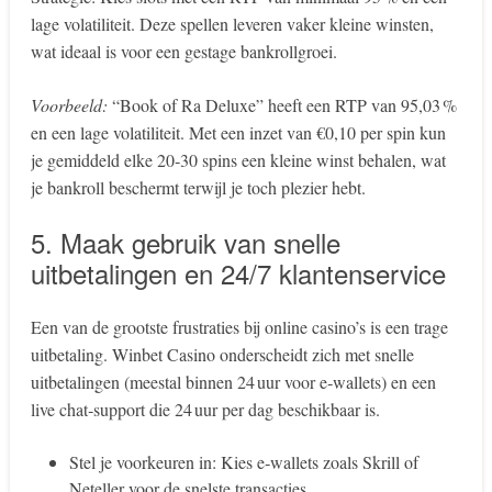
lage volatiliteit. Deze spellen leveren vaker kleine winsten,
wat ideaal is voor een gestage bankrollgroei.
Voorbeeld:
“Book of Ra Deluxe” heeft een RTP van 95,03 %
en een lage volatiliteit. Met een inzet van €0,10 per spin kun
je gemiddeld elke 20‑30 spins een kleine winst behalen, wat
je bankroll beschermt terwijl je toch plezier hebt.
5. Maak gebruik van snelle
uitbetalingen en 24/7 klantenservice
Een van de grootste frustraties bij online casino’s is een trage
uitbetaling. Winbet Casino onderscheidt zich met snelle
uitbetalingen (meestal binnen 24 uur voor e‑wallets) en een
live chat‑support die 24 uur per dag beschikbaar is.
Stel je voorkeuren in: Kies e‑wallets zoals Skrill of
Neteller voor de snelste transacties.