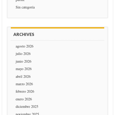
Sin categoría
ARCHIVES
agosto 2026
julio 2026
junio 2026
mayo 2026
abril 2026
marzo 2026
febrero 2026
enero 2026
diciembre 2025
noviembre 2025