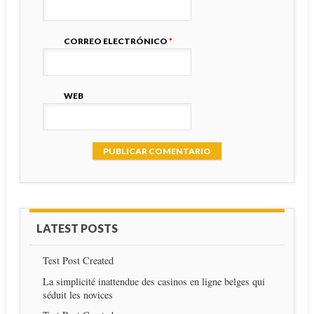
CORREO ELECTRÓNICO
*
WEB
LATEST POSTS
Test Post Created
La simplicité inattendue des casinos en ligne belges qui
séduit les novices