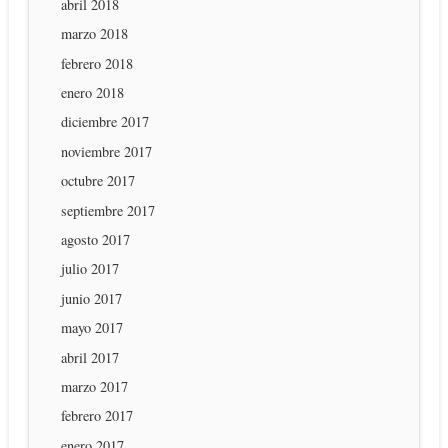
abril 2018
marzo 2018
febrero 2018
enero 2018
diciembre 2017
noviembre 2017
octubre 2017
septiembre 2017
agosto 2017
julio 2017
junio 2017
mayo 2017
abril 2017
marzo 2017
febrero 2017
enero 2017