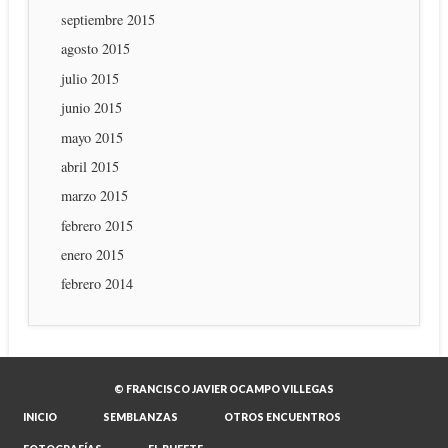
septiembre 2015
agosto 2015
julio 2015
junio 2015
mayo 2015
abril 2015
marzo 2015
febrero 2015
enero 2015
febrero 2014
© FRANCISCO JAVIER OCAMPO VILLEGAS
INICIO
SEMBLANZAS
OTROS ENCUENTROS